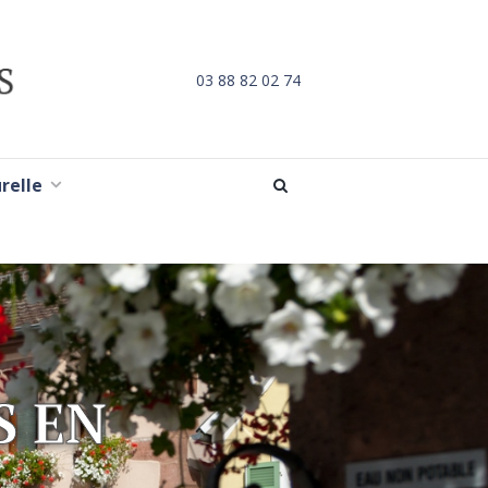
03 88 82 02 74
urelle
S EN