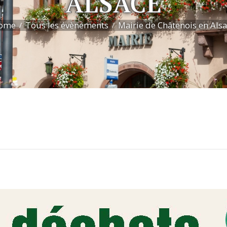
ALSACE
ome
Tous les évènements
Mairie de Châtenois en Als