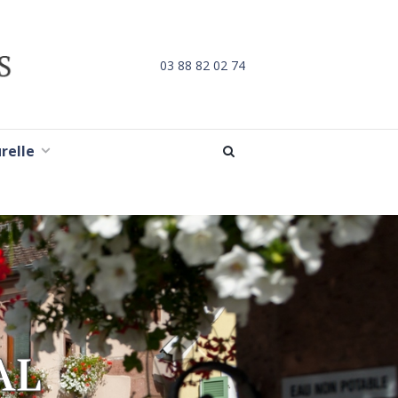
03 88 82 02 74
urelle
AL