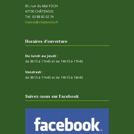
v
81, rue du Mal FOCH
è
67730 CHÂTENOIS
Tél. 03 88 82 02 74
n
mairie@chatenois.fr
e
m
Horaires d’ouverture
e
n
Du lundi au jeudi :
de 8h15 à 11h45 et de 14h15 à 17h45
t
Vendredi :
s
de 8h15 à 11h45 et de 14h15 à 16h45
Suivez-nous sur Facebook