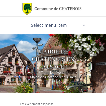
Select menu item
MAIRIE DE
CHÂTENOIS EN
ALSACE
Home
Tous les évènements
Mairie de Châtenois en Alsace
Cet évènement est passé.