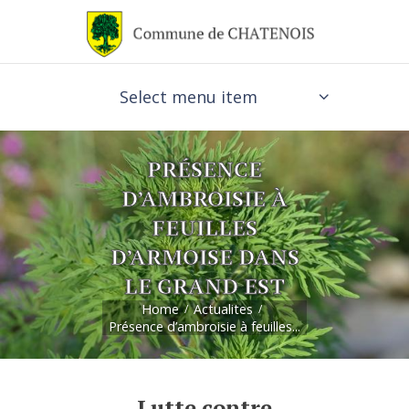
Select menu item
PRÉSENCE
D’AMBROISIE À
FEUILLES
D’ARMOISE DANS
LE GRAND EST
Home
Actualites
Présence d’ambroisie à feuilles...
Lutte contre