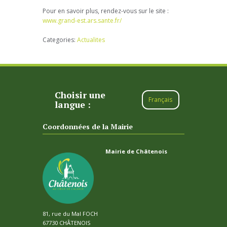
Pour en savoir plus, rendez-vous sur le site :
www.grand-est.ars.sante.fr/
Categories:
Actualites
Choisir une
Français
langue :
Coordonnées de la Mairie
Mairie de Châtenois
81, rue du Mal FOCH
67730 CHÂTENOIS