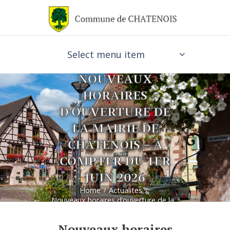
Select menu item
NOUVEAUX
HORAIRES
D’OUVERTURE DE
LA MAIRIE DE
CHÂTENOIS – À
COMPTER DU 1ER
JUIN 2026
Home
Actualites
Nouveaux horaires d’ouverture de la...
Nouveaux horaires