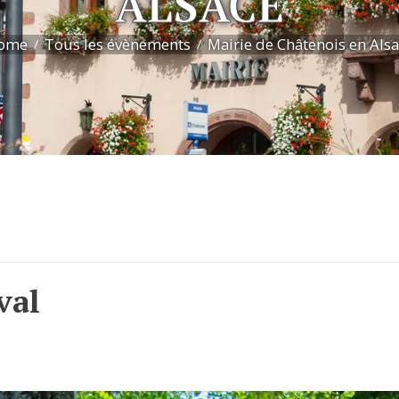
ALSACE
ome
Tous les évènements
Mairie de Châtenois en Als
val