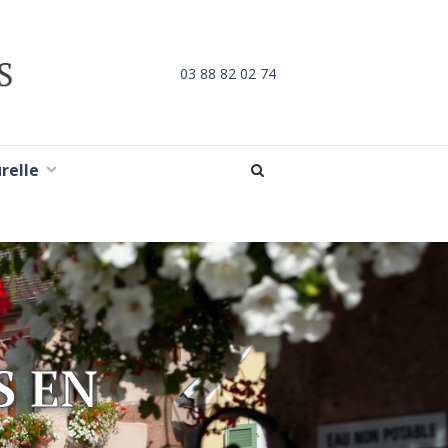
03 88 82 02 74
urelle
S EN