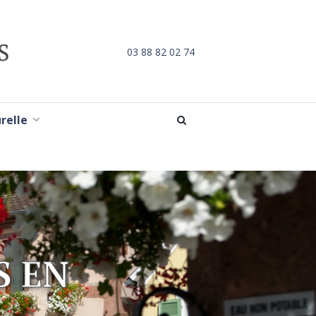
03 88 82 02 74
urelle
S EN