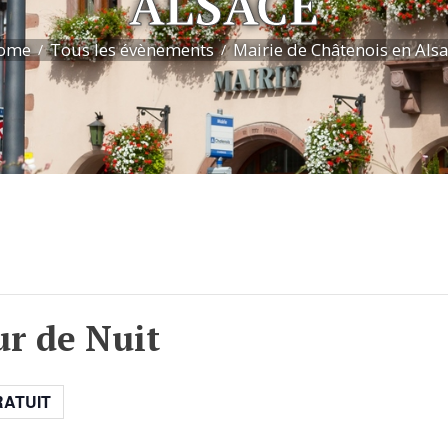
ALSACE
ome
Tous les évènements
Mairie de Châtenois en Als
ur de Nuit
RATUIT