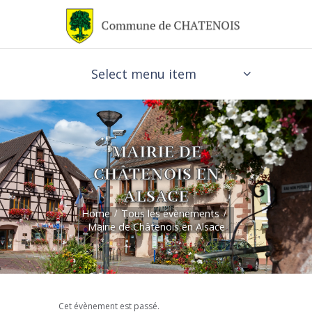
Select menu item
MAIRIE DE
CHÂTENOIS EN
ALSACE
Home
Tous les évènements
Mairie de Châtenois en Alsace
Cet évènement est passé.