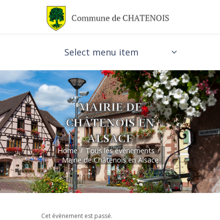
Select menu item
MAIRIE DE
CHÂTENOIS EN
ALSACE
Home
Tous les évènements
Mairie de Châtenois en Alsace
Cet évènement est passé.