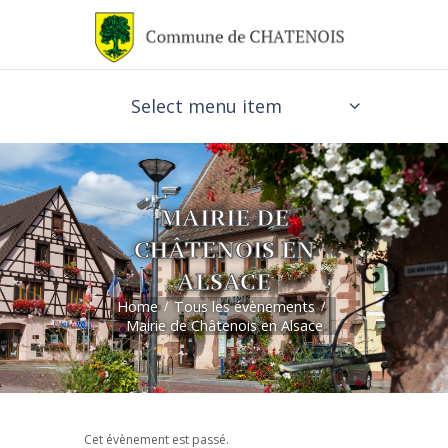
Select menu item
MAIRIE DE
CHÂTENOIS EN
ALSACE
Home
Tous les évènements
Mairie de Châtenois en Alsace
Cet évènement est passé.