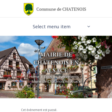
Select menu item
MAIRIE DE
CHÂTENOIS EN
ALSACE
Home
Tous les évènements
Mairie de Châtenois en Alsace
Cet évènement est passé.