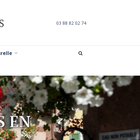
03 88 82 02 74
urelle
S EN