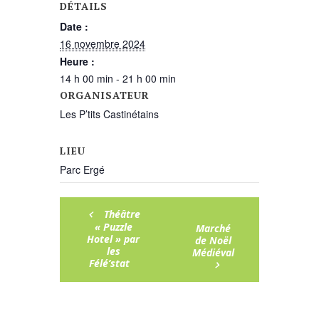
DÉTAILS
Date :
16 novembre 2024
Heure :
14 h 00 min - 21 h 00 min
ORGANISATEUR
Les P’tits Castinétains
LIEU
Parc Ergé
Théâtre
« Puzzle
Marché
Hotel » par
de Noël
les
Médiéval
Félé’stat