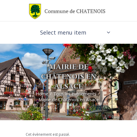
Select menu item
MAIRIE DE
CHÂTENOIS EN
ALSACE
Home
Tous les évènements
Mairie de Châtenois en Alsace
Cet évènement est passé.