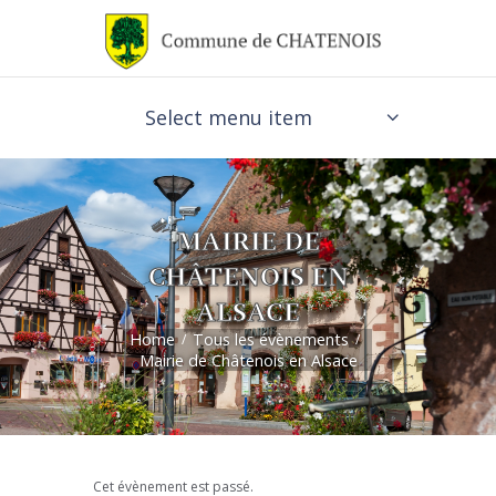
Select menu item
MAIRIE DE
CHÂTENOIS EN
ALSACE
Home
Tous les évènements
Mairie de Châtenois en Alsace
Cet évènement est passé.