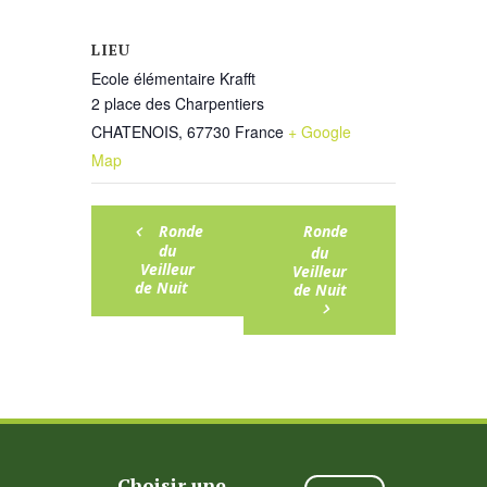
LIEU
Ecole élémentaire Krafft
2 place des Charpentiers
CHATENOIS
,
67730
France
+ Google
Map
Ronde
Ronde
du
du
Veilleur
Veilleur
de Nuit
de Nuit
Choisir une