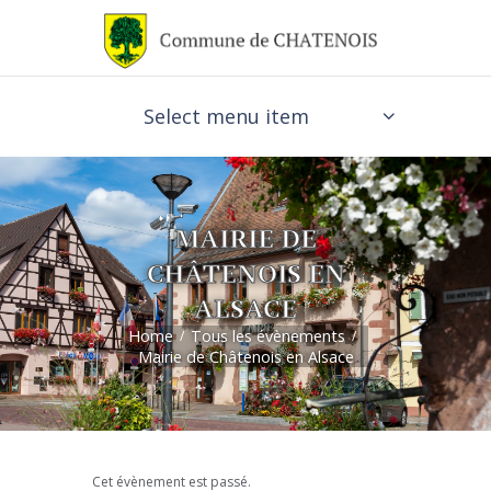
Select menu item
MAIRIE DE
CHÂTENOIS EN
ALSACE
Home
Tous les évènements
Mairie de Châtenois en Alsace
Cet évènement est passé.