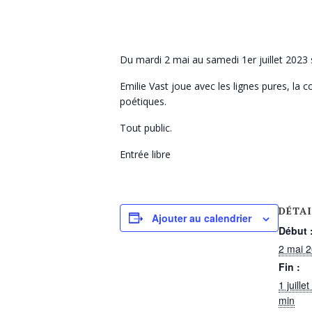
Du mardi 2 mai au samedi 1er juillet 2023 s
Emilie Vast joue avec les lignes pures, la c
poétiques.
Tout public.
Entrée libre
DÉTAI
Ajouter au calendrier
Début 
2 mai 2
Fin :
1 juille
min