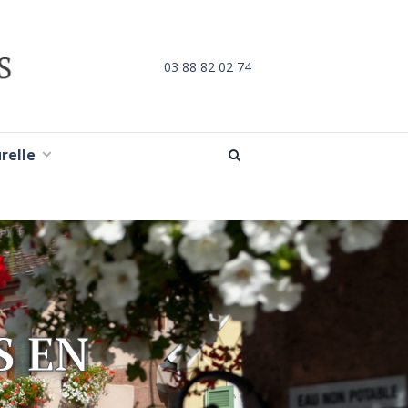
03 88 82 02 74
urelle
S EN