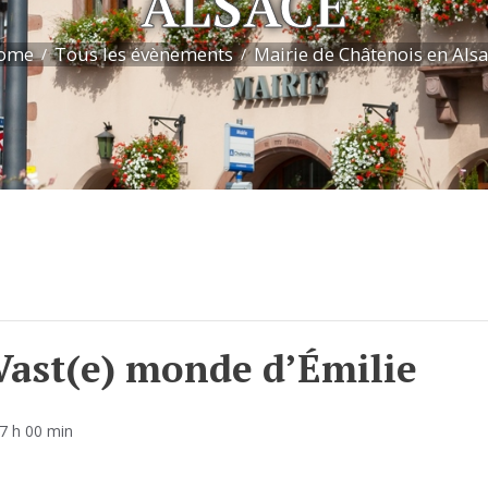
ALSACE
ome
Tous les évènements
Mairie de Châtenois en Als
 Vast(e) monde d’Émilie
17 h 00 min