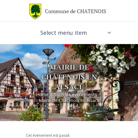
Select menu item
MAIRIE DE
CHÂTENOIS EN
ALSACE
Home
Tous les évènements
Mairie de Châtenois en Alsace
Cet évènement est passé.