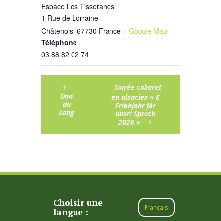
Espace Les Tisserands
1 Rue de Lorraine
Châtenois
,
67730
France
+ Google Map
Téléphone
03 88 82 02 74
Soirée cabaret
Don
en alsacien « E
du
Friehjohr fér
sang
ùnsri Sproch
2026 »
Choisir une
Français
langue :