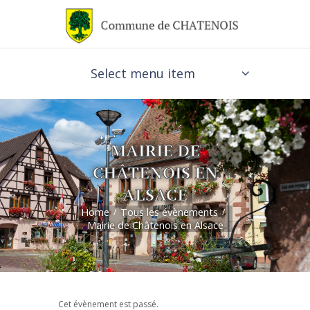
Select menu item
MAIRIE DE
CHÂTENOIS EN
ALSACE
Home
Tous les évènements
Mairie de Châtenois en Alsace
Cet évènement est passé.