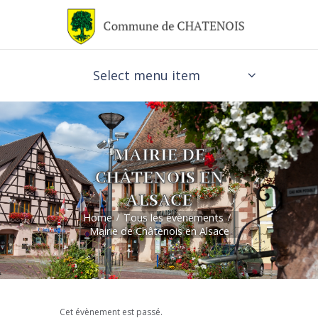
Select menu item
MAIRIE DE
CHÂTENOIS EN
ALSACE
Home
Tous les évènements
Mairie de Châtenois en Alsace
Cet évènement est passé.