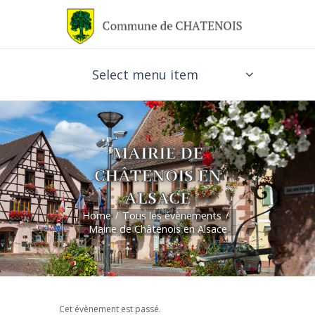
Select menu item
MAIRIE DE
CHÂTENOIS EN
ALSACE
Home
Tous les évènements
Mairie de Châtenois en Alsace
Cet évènement est passé.