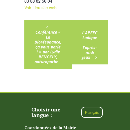
03 88 82 56 04
Voir Lieu site web
Conférence «
L’APEEC
La
Ludique
Biorésonance,
–
ça vous parle
l’après-
? » par Lydie
midi
RENCKLY,
jeux
naturopathe
Choisir une
Français
langue :
Coordonnées de la Mairie