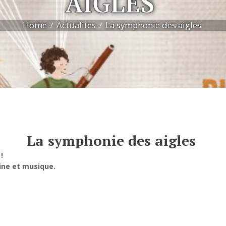
AIGLES
Home
Actualites
La symphonie des aigles
La symphonie des aigles
!
ine et musique.