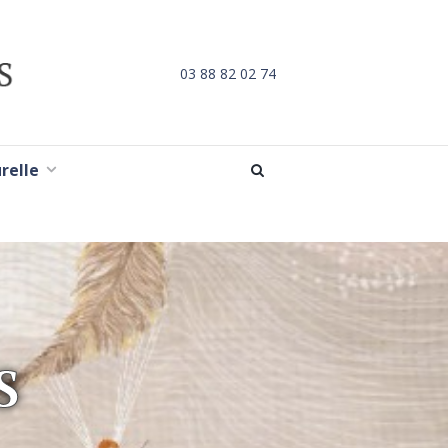
03 88 82 02 74
urelle
S