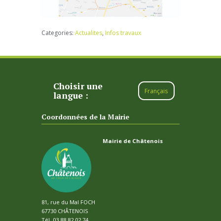
Categories:
Actualites
,
Infos travaux
Choisir une
Français
langue :
Coordonnées de la Mairie
Mairie de Châtenois
81, rue du Mal FOCH
67730 CHÂTENOIS
Tél. 03 88 82 02 74