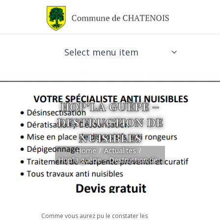
Select menu item
HOP’LA GUÊPE –
DESTRUCTION DE
NUISIBLES
Home
Actualites
Hop’la guêpe – Destruction de...
Comme vous aurez pu le constater les