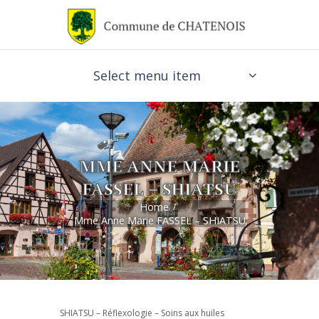
Select menu item
MME ANNE MARIE
FASSEL – SHIATSU
Home
Mme Anne Marie FASSEL – SHIATSU
SHIATSU – Réflexologie – Soins aux huiles