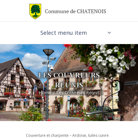
Select menu item
LES COUVREURS
RÉUNIS
Home
Les Couvreurs Réunis
Couverture et charpente – Ardoise, tuiles cuivre