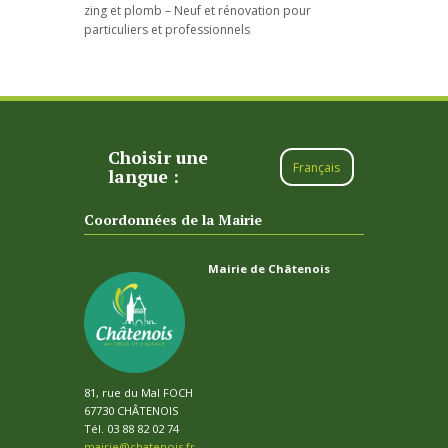
zing et plomb – Neuf et rénovation pour
particuliers et professionnels
Choisir une
Français
langue :
Coordonnées de la Mairie
Mairie de Châtenois
81, rue du Mal FOCH
67730 CHÂTENOIS
Tél. 03 88 82 02 74
mairie@chatenois.fr