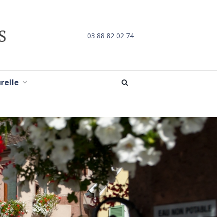
03 88 82 02 74
urelle
L