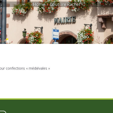
Home
Couture Rachel
our confections « médiévales »