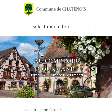
Select menu item
AU COMPTOIR
GOURMAND
Home
Au Comptoir Gourmand
Restaurant, traiteur, épicerie