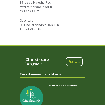
16 rue du Maréchal Foch
mzchatenois@outlook.fr
03.90.58.29.47
Ouverture :
Du lundi au vendredi 07h-16h
Samedi 08h-13h
Choisir une
Français
langue :
Coordonnées de la Mairie
Mairie de Châtenois