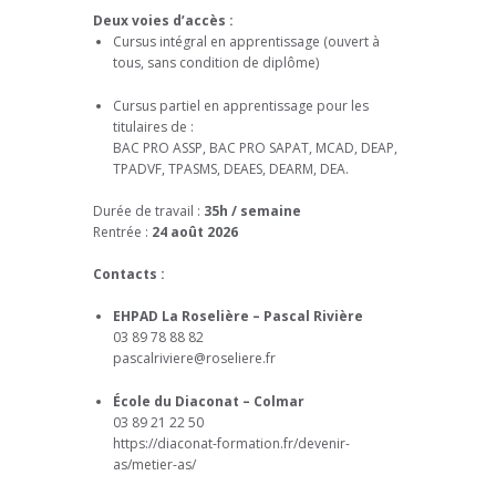
Deux voies d’accès :
Cursus intégral en apprentissage (ouvert à
tous, sans condition de diplôme)
Cursus partiel en apprentissage pour les
titulaires de :
BAC PRO ASSP, BAC PRO SAPAT, MCAD, DEAP,
TPADVF, TPASMS, DEAES, DEARM, DEA.
Durée de travail :
35h / semaine
Rentrée :
24 août 2026
Contacts :
EHPAD La Roselière – Pascal Rivière
03 89 78 88 82
pascalriviere@roseliere.fr
École du Diaconat – Colmar
03 89 21 22 50
https://diaconat-formation.fr/devenir-
as/metier-as/