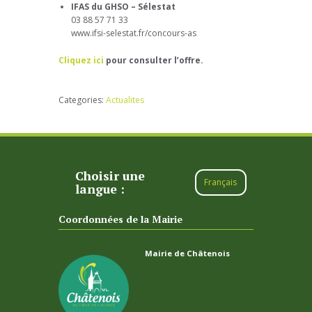
IFAS du GHSO – Sélestat
03 88 57 71 33
www.ifsi-selestat.fr/concours-as
Cliquez ici
pour consulter l’offre.
Categories:
Actualites
Choisir une
Français
langue :
Coordonnées de la Mairie
Mairie de Châtenois