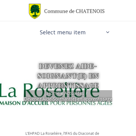
Select menu item
DEVENEZ AIDE-
SOIGNANT(E) EN
APPRENTISSAGE
Home
Actualites
Devenez Aide-Soignant(e) en apprentissage
L’EHPAD La Roselière, l’IFAS du Diaconat de