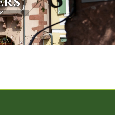
ERS
RS