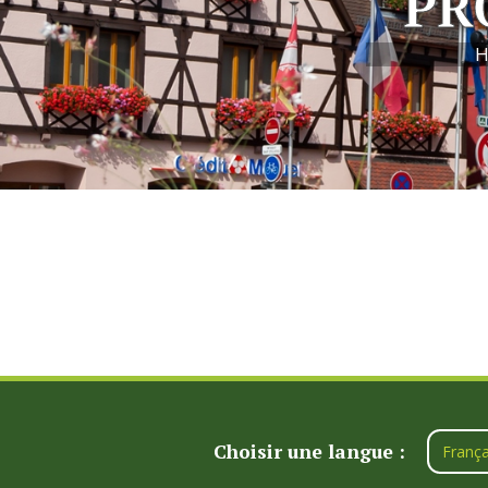
PR
H
Choisir une langue :
França