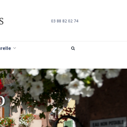
03 88 82 02 74
urelle
D