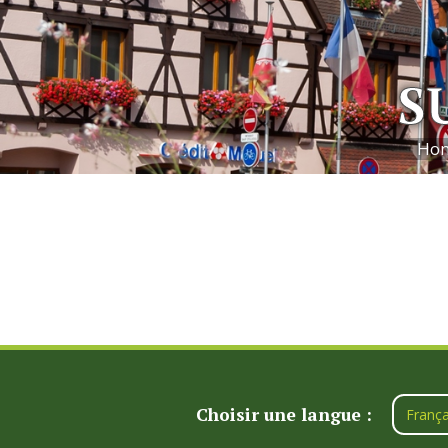
S
Ho
Choisir une langue :
França