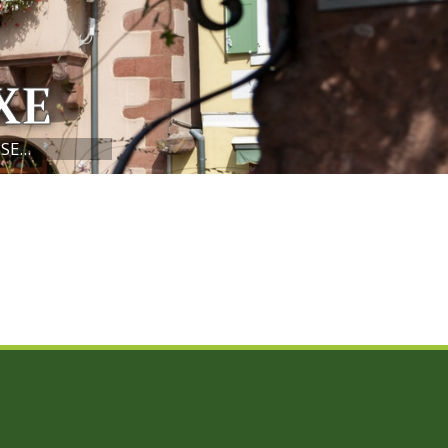
XE
E...