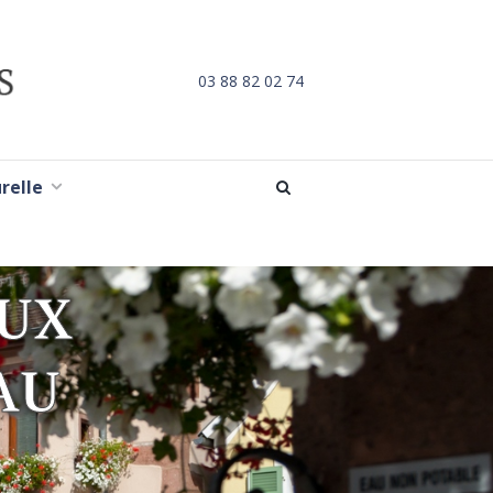
03 88 82 02 74
urelle
AUX
AU