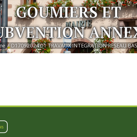
GOUMIERS ET
UBVENTION ANNE
me
D17092024 01 TRAVAUX INTEGRATION RESEAU BASS
is