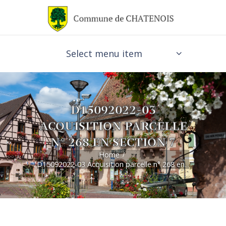
Select menu item
D15092022-03
ACQUISITION PARCELLE
N° 268 EN SECTION 7
Home
D15092022-03 Acquisition parcelle n° 268 en...