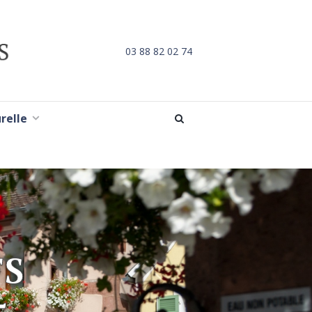
03 88 82 02 74
urelle
FS