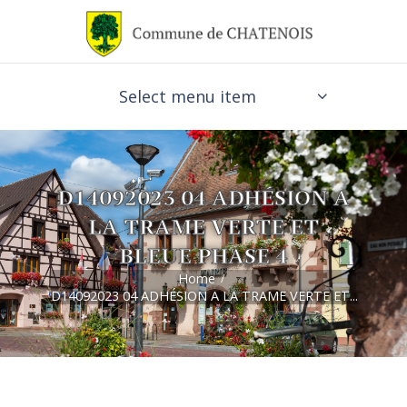
Select menu item
D14092023 04 ADHÉSION A
LA TRAME VERTE ET
BLEUE PHASE 4
Home
D14092023 04 ADHÉSION A LA TRAME VERTE ET...