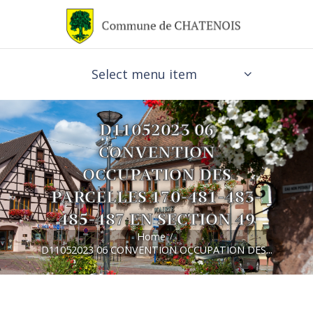
Select menu item
D11052023 06
CONVENTION
OCCUPATION DES
PARCELLES 170-481-483-
485-487 EN SECTION 49
Home
D11052023 06 CONVENTION OCCUPATION DES...