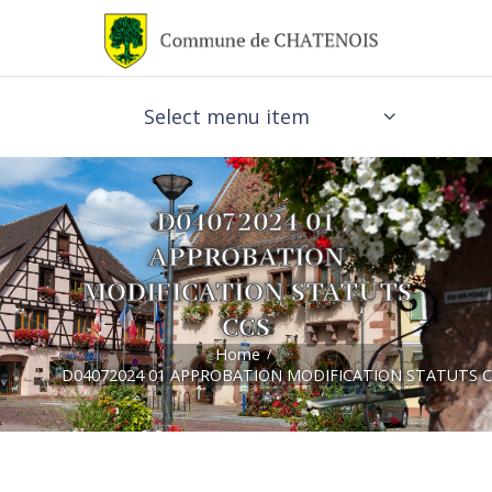
Select menu item
D04072024 01
APPROBATION
MODIFICATION STATUTS
CCS
Home
D04072024 01 APPROBATION MODIFICATION STATUTS 