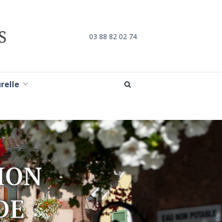
03 88 82 02 74
urelle
TION
DE