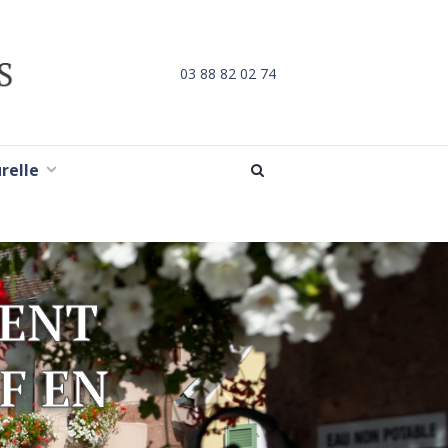
03 88 82 02 74
urelle
MENT
F EN