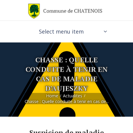
Select menu item
CHASSE : QUELLE
CONDUITE À TENIR EN
CAS DE MALADIE
D’AUJESZKY
Home
Actualites
Chasse : Quelle conduite à tenir en cas de...
Suspicion de maladie