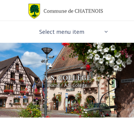
Select menu item
A.S. COLLÈGE
Home
A.S. Collège