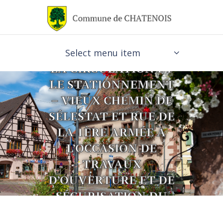
ARRÊTÉ N°2333/2026
– RÉGLEMENTANT
Select menu item
LA CIRCULATION ET
LE STATIONNEMENT
– VIEUX CHEMIN DE
SÉLESTAT ET RUE DE
LA 1ÈRE ARMÉE À
L’OCCASION DE
TRAVAUX
D’OUVERTURE ET DE
SÉCURISATION DU
TROTTOIR